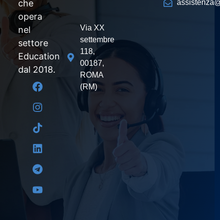
che
assistenza@
opera
Via XX
nel
settembre
settore
118,
Education
00187,
dal 2018.
ROMA
(RM)