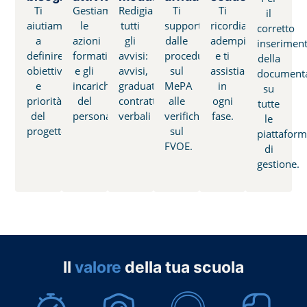
Ti
Gestiamo
Redigiamo
Ti
Ti
il
aiutiamo
le
tutti
supportiamo
ricordiamo
corretto
a
azioni
gli
dalle
adempimenti
inserimen
definire
formative
avvisi:
procedure
e ti
della
obiettivi
e gli
avvisi,
sul
assistiamo
document
e
incarichi
graduatorie,
MePA
in
su
priorità
del
contratti,
alle
ogni
tutte
del
personale
verbali
verifiche
fase.
le
progetto
sul
piattafor
FVOE.
di
gestione.
Il
valore
della tua scuola