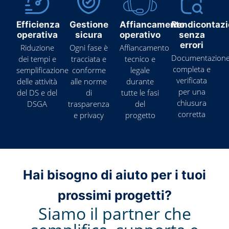
Efficienza
Gestione
Affiancamento
Rendicontaz
operativa
sicura
operativo
senza
errori
Riduzione
Ogni fase è
Affiancamento
Documentazion
dei tempi e
tracciata e
tecnico e
completa e
semplificazione
conforme
legale
verificata
delle attività
alle norme
durante
per una
del DS e del
di
tutte le fasi
chiusura
DSGA
trasparenza
del
corretta
e privacy
progetto
Hai bisogno di aiuto per i tuoi
prossimi progetti?
Siamo il partner che