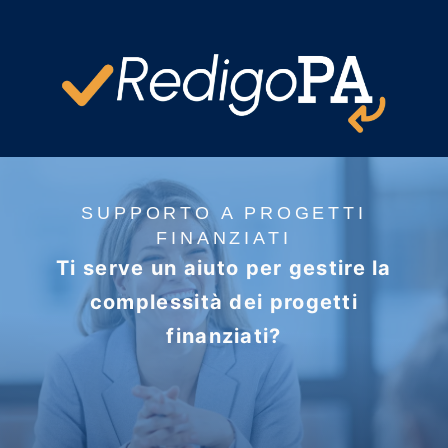
SUPPORTO A PROGETTI
FINANZIATI
Ti serve un aiuto per gestire la
complessità dei progetti
finanziati?