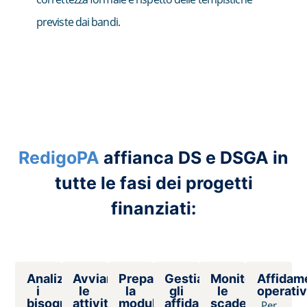
previste dai bandi.
RedigoPA
affianca DS e DSGA in
tutte le fasi dei progetti
finanziati:
Analizziamo
Avviamo
Prepariamo
Gestiamo
Monitoriamo
Affidam
i
le
la
gli
le
operati
bisogni
attività
modulistica
affidamenti
scadenze
Per