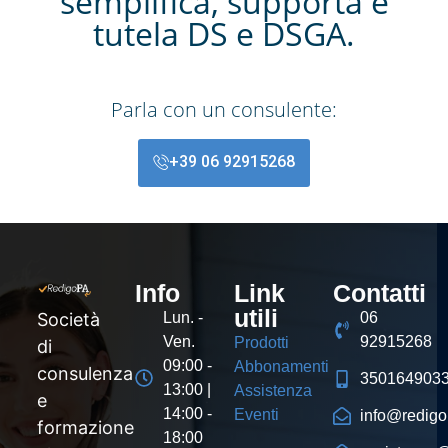
semplifica, supporta e
tutela DS e DSGA.
Parla con un consulente:
+39 06 92915268
Info
Link
Contatti
utili
Società
Lun. -
06
Ven.
92915268
Prodotti
di
09:00 -
Abbonamenti
consulenza
350164903
13:00 |
Assistenza
e
14:00 -
Eventi
info@redigop
formazione
18:00