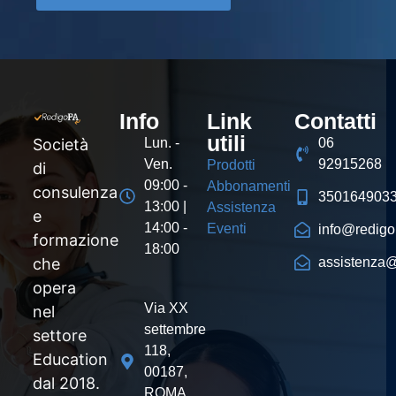
Info
Link
Contatti
utili
Società
Lun. -
06
Ven.
92915268
Prodotti
di
09:00 -
Abbonamenti
consulenza
350164903
13:00 |
Assistenza
e
14:00 -
Eventi
info@redigop
formazione
18:00
che
assistenza@
opera
Via XX
nel
settembre
settore
118,
Education
00187,
dal 2018.
ROMA