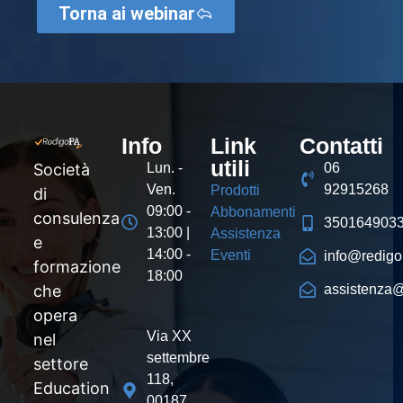
Torna ai webinar
Info
Link
Contatti
utili
Società
Lun. -
06
Ven.
92915268
Prodotti
di
09:00 -
Abbonamenti
consulenza
350164903
13:00 |
Assistenza
e
14:00 -
Eventi
info@redigop
formazione
18:00
che
assistenza@
opera
Via XX
nel
settembre
settore
118,
Education
00187,