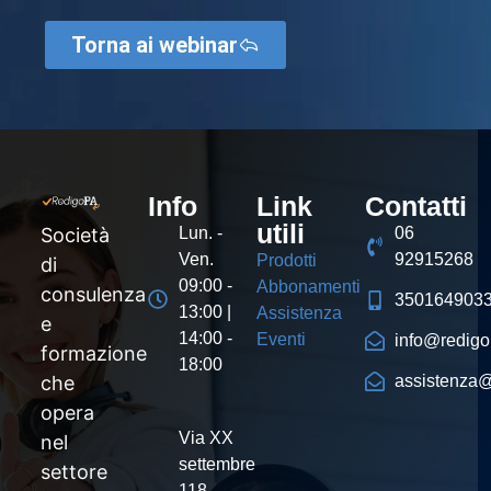
Torna ai webinar
Info
Link
Contatti
utili
Società
Lun. -
06
Ven.
92915268
Prodotti
di
09:00 -
Abbonamenti
consulenza
350164903
13:00 |
Assistenza
e
14:00 -
Eventi
info@redigop
formazione
18:00
che
assistenza@
opera
Via XX
nel
settembre
settore
118,